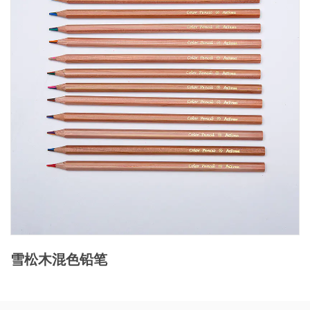
雪松木混色铅笔