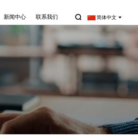
新闻中心
联系我们
简体中文