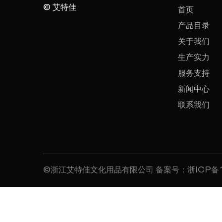
© 艾特佳
首页
产品目录
关于我们
生产实力
服务支持
新闻中心
联系我们
©浙江艾特佳文化用品有限公司
备案号：浙ICP备1