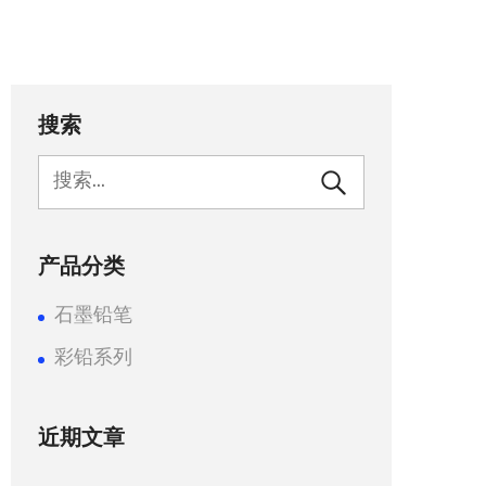
搜索
产品分类
石墨铅笔
彩铅系列
近期文章